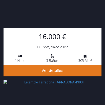
16.000 €
O Grove, Isla de la Toja
2
4 Habs
3 Baños
305 Mts
Ver detalles