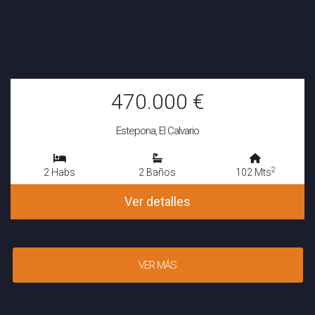
470.000 €
Estepona, El Calvario
2
2 Habs
2 Baños
102 Mts
Ver detalles
VER MÁS