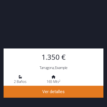
1.350 €
Tarragona, Eixample
2
2 Baños
165 Mts
Ver detalles