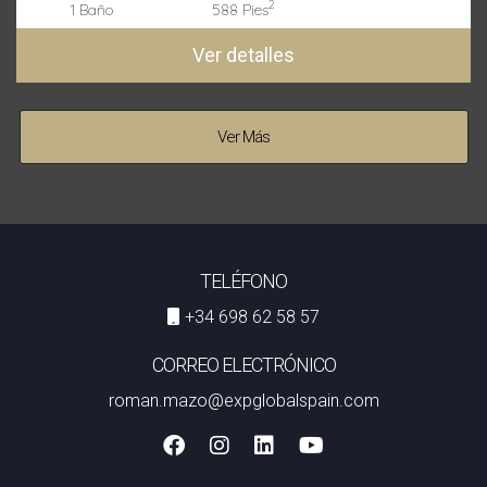
2
1 Baño
588 Pies
Ver detalles
Ver Más
TELÉFONO
+34 698 62 58 57
CORREO ELECTRÓNICO
roman.mazo@expglobalspain.com