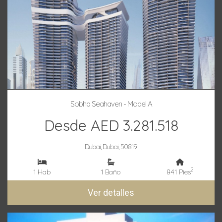
Sobha Seahaven - Model A
Desde AED 3.281.518
Dubai, Dubai, 50819
2
1 Hab
1 Baño
841 Pies
Ver detalles