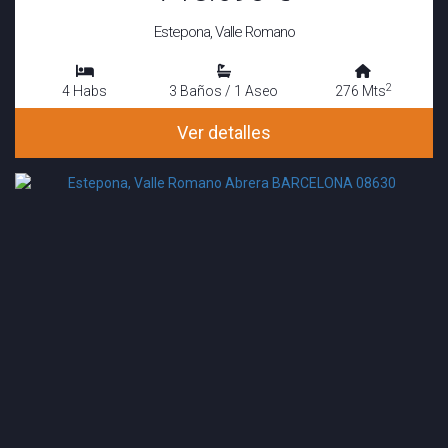
Estepona, Valle Romano
2
4 Habs
3 Baños / 1 Aseo
276 Mts
Ver detalles