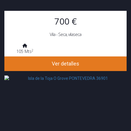
700 €
Vila - Seca, vilaseca
2
105 Mts
Ver detalles