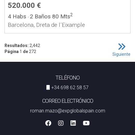
520.000 €
2
4 Habs
2 Baños
80 Mts
-
Barcelona, Dreta de l´Eixample
Resultados:
2,442
Página
1
de
272
Siguiente
TELÉFONO
+34 698 62 58 57
CORREO ELECTRÓNICO
roman.mazo@expglobalspain.com