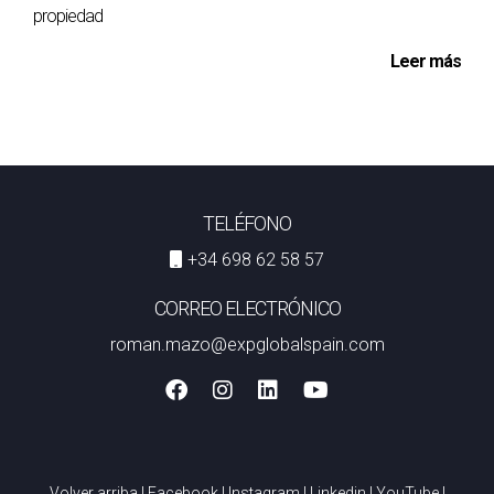
propiedad
Leer más
TELÉFONO
+34 698 62 58 57
CORREO ELECTRÓNICO
roman.mazo@expglobalspain.com
Volver arriba
|
Facebook
|
Instagram
|
Linkedin
|
YouTube
|