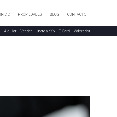
INICIO
PROPIEDADES
BLOG
CONTACTO
r
Alquilar
Vender
Únete a eXp
E-Card
Valorador