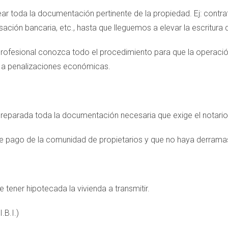
rear toda la documentación pertinente de la propiedad. Ej: contr
ción bancaria, etc., hasta que lleguemos a elevar la escritura 
profesional conozca todo el procedimiento para que la operac
a a penalizaciones económicas.
r preparada toda la documentación necesaria que exige el notari
e de pago de la comunidad de propietarios y que no haya derrama
 tener hipotecada la vivienda a transmitir.
.B.I.)