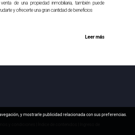
venta de una propiedad inmobiliaria, también puede
udarte y ofrecerte una gran cantidad de beneficios
Leer más
navegación, y mostrarle publicidad relacionada con sus preferencias.
nos y condiciones
|
Índice de contenidos
|
Ingreso de