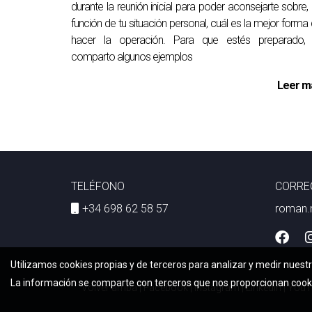
durante la reunión inicial para poder aconsejarte sobre,
función de tu situación personal, cuál es la mejor forma
hacer la operación. Para que estés preparado, 
comparto algunos ejemplos
Leer m
TELÉFONO
CORRE
+34 698 62 58 57
roman.
Utilizamos cookies propias y de terceros para analizar y medir nuestr
La información se comparte con terceros que nos proporcionan coo
Volver arriba
|
Facebook
|
Instagram
|
Linkedin
|
YouT