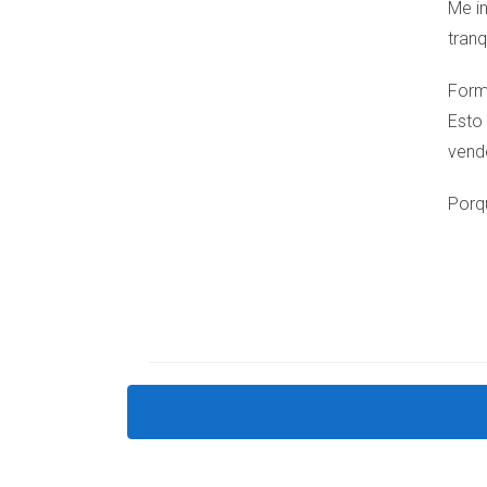
Me in
tranq
Form
Esto
vende
Porq