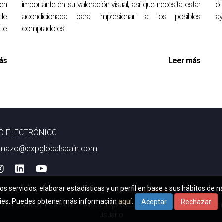
 en
importante en su valoración visual, así que necesita estar
o 
 de
acondicionada para impresionar a los posibles
ay
te
compradores.
ás
Leer más
O ELECTRÓNICO
mazo@expglobalspain.com
os servicios; elaborar estadísticas y un perfil en base a sus hábitos de 
kies. Puedes obtener más información
aquí.
Aceptar
Rechazar
ube
|
Califica mi servicio
|
Política de privacidad
|
Politica Cookies
|
Térmi
usuario