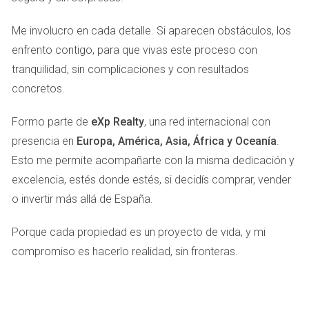
reciclados y procesos de producción éticos.
Los consumidores están dispuestos a pagar más por
Me involucro en cada detalle. Si aparecen obstáculos, los
productos que sean amigables con el medio
enfrento contigo, para que vivas este proceso con
ambiente.
tranquilidad, sin complicaciones y con resultados
Citando a un estudio reciente de <a
concretos.
href="https://www.eleconomista.es/">El Economista</a>,
Formo parte de
eXp Realty
, una red internacional con
"el 70% de los consumidores prefieren comprar marcas
presencia en
Europa, América, Asia, África y Oceanía
.
que demuestran un compromiso con la sostenibilidad".
Esto me permite acompañarte con la misma dedicación y
Esto indica que las empresas deben adaptarse a esta
excelencia, estés donde estés, si decidís comprar, vender
demanda para seguir siendo relevantes.
o invertir más allá de España.
Digitalización y Comercio Electrónico
Porque cada propiedad es un proyecto de vida, y mi
La digitalización es otra tendencia clave que está
compromiso es hacerlo realidad, sin fronteras.
transformando el panorama comercial en Martorell. Con el
auge del comercio electrónico, los consumidores esperan
poder comprar desde la comodidad de sus hogares. Las