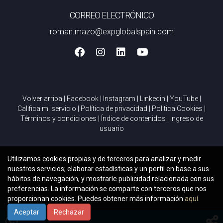
Implementar programas de fidelización, utilizar inteligencia
CORREO ELECTRÓNICO
artificial para recomendaciones personalizadas y realizar
roman.mazo@expglobalspain.com
encuestas post-compra son algunas formas efectivas.
Recuerda que estoy aquí para ayudarte con cualquier duda
o consulta sobre cómo navegar estas nuevas tendencias.
¡No dudes en contactarme!
Volver arriba
|
Facebook
|
Instagram
|
Linkedin
|
YouTube
|
Califica mi servicio
|
Política de privacidad
|
Politica Cookies
|
Términos y condiciones
|
Índice de contenidos
|
Ingreso de
usuario
Utilizamos cookies propias y de terceros para analizar y medir
nuestros servicios; elaborar estadísticas y un perfil en base a sus
hábitos de navegación, y mostrarle publicidad relacionada con sus
preferencias. La información se comparte con terceros que nos
proporcionan cookies. Puedes obtener más información
aquí.
Aceptar
Rechazar