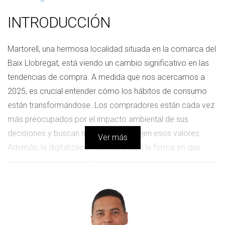
INTRODUCCIÓN
Martorell, una hermosa localidad situada en la comarca del
Baix Llobregat, está viendo un cambio significativo en las
tendencias de compra. A medida que nos acercamos a
2025, es crucial entender cómo los hábitos de consumo
están transformándose. Los compradores están cada vez
más preocupados por el impacto ambiental de sus
decisiones y buscan marcas que reflejen esos valores.
Ver más
Además, la digitalización ha cambiado la forma en que
interactuamos con las marcas, haciendo que la experiencia
de compra sea más fluida y personalizada. En este
artículo, analizaremos las principales tendencias que
influirán en los consumidores de Martorell y ofreceremos
estrategias prácticas para adaptarse a estos cambios.