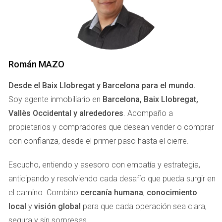
TENDENCIAS CLAVE EN
MARTORELL
Sostenibilidad y Compras Ecológicas
Román MAZO
La sostenibilidad se ha convertido en un pilar fundamental
Desde el Baix Llobregat y Barcelona para el mundo.
para los consumidores modernos. En Martorell, cada vez
Soy agente inmobiliario en
Barcelona, Baix Llobregat,
más personas están optando por productos ecológicos y
Vallès Occidental y alrededores
. Acompaño a
sostenibles. Esto no solo se refleja en la elección de
propietarios y compradores que desean vender o comprar
alimentos orgánicos, sino también en la moda sostenible y
con confianza, desde el primer paso hasta el cierre.
los productos para el hogar. Las marcas que adoptan
prácticas responsables están ganando terreno
Escucho, entiendo y asesoro con empatía y estrategia,
rápidamente.
anticipando y resolviendo cada desafío que pueda surgir en
el camino. Combino
cercanía humana
,
conocimiento
Los supermercados locales están ampliando su
local
y
visión global
para que cada operación sea clara,
oferta de productos ecológicos.
segura y sin sorpresas.
Las tiendas de ropa están priorizando materiales