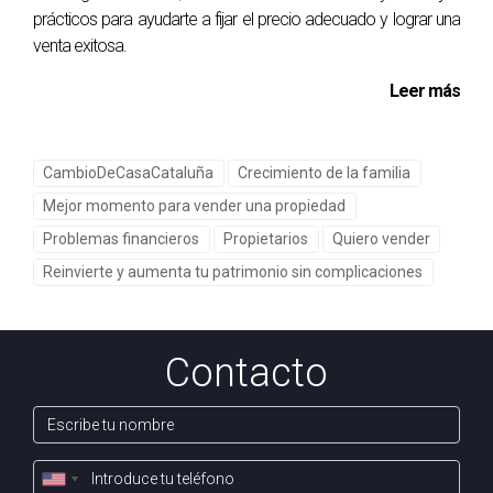
prácticos para ayudarte a fijar el precio adecuado y lograr una
siguiente nivel o simplemente quieres conocer más sobre
venta exitosa.
cómo estas tendencias pueden afectar tus decisiones
Leer más
como consumidor, no dudes en contactar conmigo,
Román MAZO. Estoy aquí para ayudarte a navegar este
emocionante camino hacia el futuro del comercio.
CambioDeCasaCataluña
Crecimiento de la familia
PREGUNTAS FRECUENTES
Mejor momento para vender una propiedad
Problemas financieros
Propietarios
Quiero vender
¿Cuáles son las principales tendencias de
Reinvierte y aumenta tu patrimonio sin complicaciones
compra en Martorell?
Las principales tendencias incluyen la sostenibilidad, la
digitalización y la personalización de la experiencia del
Contacto
cliente.
¿Cómo puedo adaptar mi negocio a estas
tendencias?