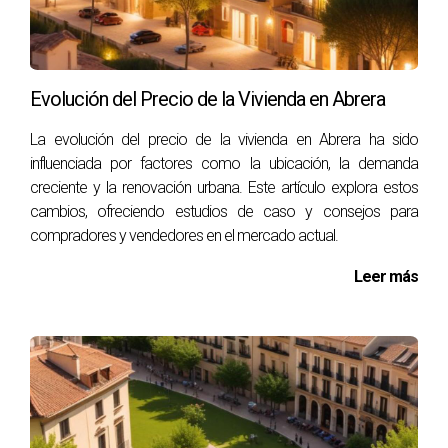
proceso de compra. Los consumidores quieren sentirse
valorados y escuchados. En Martorell, las empresas están
comenzando a implementar estrategias personalizadas
Evolución del Precio de la Vivienda en Abrera
para mejorar esta experiencia.
La evolución del precio de la vivienda en Abrera ha sido
Las tiendas ofrecen programas de fidelización que
influenciada por factores como la ubicación, la demanda
premian a los clientes frecuentes.
creciente y la renovación urbana. Este artículo explora estos
El uso de inteligencia artificial permite
cambios, ofreciendo estudios de caso y consejos para
recomendaciones personalizadas basadas en
compradores y vendedores en el mercado actual.
compras anteriores.
Las encuestas post-compra ayudan a las marcas a
Leer más
entender mejor las necesidades de sus clientes.
Como señala un artículo de <a
href="https://www.forbes.com/">Forbes</a>, "la
personalización puede aumentar la lealtad del cliente hasta
en un 80%". Esto demuestra que invertir en una experiencia
del cliente excepcional puede ser muy beneficioso.