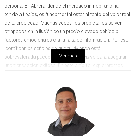
persona. En Abrera, donde el mercado inmobiliario ha
tenido altibajos, es fundamental estar al tanto del valor real
de tu propiedad. Muchas veces, los propietarios se ven
atrapados en la ilusión de un precio elevado debido a
factores emocionales o a la falta de información. Por eso,
identificar las señales de que tu vivienda está
Ver más
sobrevalorada puede ser un paso decisivo para asegurar
una transacción exitosa. En este artículo, exploraremos
cómo puedes detectar estas señales y qué pasos seguir
para corregir la situación.
SEÑALES DE
SOBREVALORACIÓN
Cuando se trata de valorar tu vivienda en Abrera, hay varios
indicadores que pueden sugerir que estás pidiendo