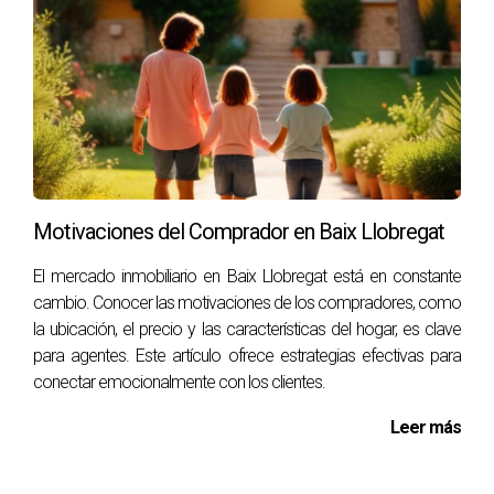
nuestro juicio cuando se trata del hogar donde hemos
creado recuerdos valiosos. Sin embargo, al reconocer las
señales y actuar con información precisa, puedes tomar
decisiones más acertadas que beneficiarán tanto a ti
como a futuros compradores. Recuerda siempre consultar
con profesionales del sector inmobiliario para obtener
asesoramiento adaptado a tus necesidades específicas.
Motivaciones del Comprador en Baix Llobregat
Si estás listo para dar el siguiente paso hacia una venta
exitosa o necesitas ayuda para evaluar correctamente tu
El mercado inmobiliario en Baix Llobregat está en constante
propiedad, no dudes en contactar a Román MAZO hoy
cambio. Conocer las motivaciones de los compradores, como
mismo.
la ubicación, el precio y las características del hogar, es clave
para agentes. Este artículo ofrece estrategias efectivas para
PREGUNTAS FRECUENTES
conectar emocionalmente con los clientes.
Leer más
¿Cómo puedo saber si mi casa está
sobrevalorada?