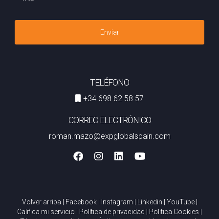
¿Cuáles son los costos asociados con la venta
de una casa?
Los costos pueden incluir tarifas del agente inmobiliario,
Enviar
impuestos sobre ganancias y gastos relacionados con
mejoras o reparaciones necesarias. Recuerda que cada
situación es única; lo importante es actuar con
TELÉFONO
conocimiento y confianza. ¡Contáctame hoy mismo!
+34 698 62 58 57
CORREO ELECTRÓNICO
roman.mazo@expglobalspain.com
Volver arriba
|
Facebook
|
Instagram
|
Linkedin
|
YouTube
|
Califica mi servicio
|
Política de privacidad
|
Politica Cookies
|