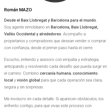
demasiado por ella. Aquí te presentamos algunas señales
Román MAZO
clave:
Desde el Baix Llobregat y Barcelona para el mundo.
Comparaciones con propiedades similares:
Si tu
Soy agente inmobiliario en
Barcelona, Baix Llobregat,
vivienda tiene un precio significativamente más alto
Vallès Occidental y alrededores
. Acompaño a
que otras casas en tu vecindario con características
similares, es posible que estés sobrevalorando tu
propietarios y compradores que desean vender o comprar
propiedad.
con confianza, desde el primer paso hasta el cierre.
Tiempo en el mercado:
Si tu casa ha estado en
venta durante mucho tiempo sin recibir ofertas, esto
Escucho, entiendo y asesoro con empatía y estrategia,
puede ser un signo claro de que el precio es
anticipando y resolviendo cada desafío que pueda surgir en
demasiado elevado.
Opiniones profesionales:
Si has recibido
el camino. Combino
cercanía humana
,
conocimiento
comentarios negativos de agentes inmobiliarios o
local
y
visión global
para que cada operación sea clara,
tasadores sobre el precio de tu casa, es hora de
segura y sin sorpresas.
reconsiderar.
Condiciones del mercado:
Un mercado inmobiliario
Me involucro en cada detalle. Si aparecen obstáculos, los
en declive puede afectar negativamente el valor de tu
propiedad; si no estás ajustando tu precio a las
enfrento contigo, para que vivas este proceso con