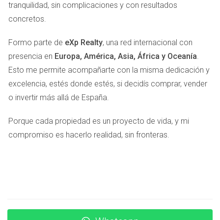
condiciones actuales, podrías estar sobrevalorando.
tranquilidad, sin complicaciones y con resultados
concretos.
“El primer paso para vender tu casa es aceptar su
verdadero valor.”
Formo parte de
eXp Realty
, una red internacional con
presencia en
Europa, América, Asia, África y Oceanía
.
CASOS DE ESTUDIO
Esto me permite acompañarte con la misma dedicación y
excelencia, estés donde estés, si decidís comprar, vender
Para ilustrar mejor cómo se pueden identificar y corregir
o invertir más allá de España.
problemas de sobrevaloración, aquí te presentamos tres
casos reales:
Porque cada propiedad es un proyecto de vida, y mi
compromiso es hacerlo realidad, sin fronteras.
Caso 1: La familia López
La familia López decidió vender su casa en Abrera después
de vivir allí durante más de diez años. Basándose en sus
recuerdos y mejoras personales, fijaron un precio muy por
encima del promedio del mercado. Después de seis
meses sin ofertas, consultaron a un agente inmobiliario que