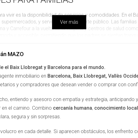
 vivir es la disponibilidad de servicios y comodidades. En el Baj
 supermercados, y servicios de transporte público. Las familias
Ver más
Carrefour a la vuelta de la esquina y centros de salud como e
da y accesible, permitiendo que los padres se sientan tranquil
n la vida diaria, sino que también promueven una mayor calidad d
án MAZO
MILIAS FELICES
e el Baix Llobregat y Barcelona para el mundo.
agente inmobiliario en
Barcelona, Baix Llobregat, Vallès Occid
una experiencia enriquecedora para muchas familias. Tomemos c
ietarios y compradores que desean vender o comprar con confian
mentaron que, desde su llegada, han encontrado un verdadero s
escolares. Aseguran que el acceso a buenos colegios ha sido u
cho, entiendo y asesoro con empatía y estrategia, anticipando 
nos. Otro ejemplo es el caso de la familia López, quienes valora
 en familia, explorando los parques y fomentando hábitos salud
ir en el camino. Combino
cercanía humana
,
conocimiento local
milias no solo viven, sino que también prosperan y establecen v
lara, segura y sin sorpresas.
isión que ha transformado nuestras vidas. La comunidad, la e
ía
volucro en cada detalle. Si aparecen obstáculos, los enfrento 