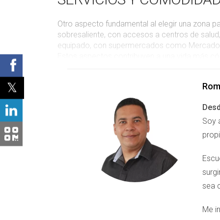
Otro aspecto fundamental al elegir una zona para
sobresaliente, con accesos a centros de salud,
equipado, con supermercados como Mercadona y 
Estos aspectos contribuyen a una vida más cómo
les respalde. Las comodidades no solo facilita
familiar.
Rom
ESTUDIOS DE CASO DE FA
Desd
Soy 
Vivir en el Bajo Llobregat ha demostrado ser 
prop
trasladaron a esta región hace cinco años. Co
activamente en eventos locales y actividades 
Escu
sus hijos, junto con la amabilidad de sus veci
pues les permite disfrutar de fines de semana
surg
Bajo Llobregat puede ser un lugar donde las fa
sea c
“Elegir el Bajo Llobregat ha sido una dec
aire libre son inigualables.” - Familia Garc
Me in