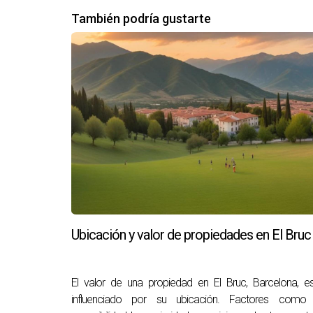
¿Qué servicios son imprescindibles pa
También podría gustarte
Los servicios básicos incluyen acceso a centros 
¿Es seguro vivir en el Bajo Llobregat?
Sí, el Bajo Llobregat es conocido por ser una
¿Qué actividades pueden hacer las fam
Las familias pueden disfrutar de actividades rec
como museos y festivales locales.
Ubicación y valor de propiedades en El Bruc
El valor de una propiedad en El Bruc, Barcelona, e
influenciado por su ubicación. Factores como 