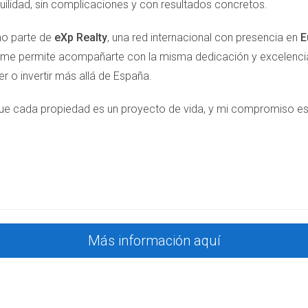
uilidad, sin complicaciones y con resultados concretos.
o parte de
eXp Realty
, una red internacional con presencia en
E
 me permite acompañarte con la misma dedicación y excelencia,
n el Bajo Llobregat, es evidente que esta región ofrece un entor
r o invertir más allá de España.
s colegios, espacios verdes y servicios accesibles crea un ambi
es una elección práctica, sino también una inversión en el biene
ecer; puede que encuentre su lugar ideal.
ue cada propiedad es un proyecto de vida, y mi compromiso es ha
S
obregat?
iones, como el Colegio Internacional de el Prat y el Colegio La S
Más información aquí
 familias en la región?
de Collserola son perfectos para disfrutar de actividades al aire