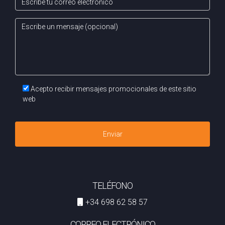
gestionar tus anuncios y responder consultas desde
cualquier lugar.
¿Cuánto cuesta publicar un anuncio en
Idealista?
Los costos pueden variar dependiendo del tipo de anuncio
y duración; es recomendable revisar directamente en el
Acepto recibir mensajes promocionales de este sitio
portal para obtener información actualizada. Recuerda que
web
cada paso cuenta cuando se trata de vender o alquilar tu
propiedad. Si necesitas ayuda personalizada o tienes
Enviar
preguntas adicionales sobre cómo utilizar Idealista al
máximo, ¡contacta a Román MAZO hoy mismo!
TELÉFONO
+34 698 62 58 57
CORREO ELECTRÓNICO