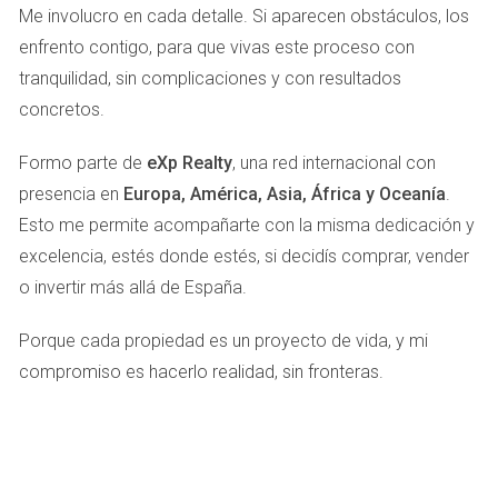
los interesados se sientan más cómodos al hacer
Me involucro en cada detalle. Si aparecen obstáculos, los
preguntas sobre la propiedad.
enfrento contigo, para que vivas este proceso con
tranquilidad, sin complicaciones y con resultados
Inbox
concretos.
La función Inbox en Idealista permite gestionar todas las
Formo parte de
eXp Realty
, una red internacional con
consultas recibidas en un solo lugar. Es especialmente útil
presencia en
Europa, América, Asia, África y Oceanía
.
si recibes múltiples mensajes a lo largo del día. Con Inbox,
Esto me permite acompañarte con la misma dedicación y
puedes organizar tus respuestas y asegurarte de no pasar
excelencia, estés donde estés, si decidís comprar, vender
por alto ninguna consulta importante. Esto no solo mejora
o invertir más allá de España.
tu eficiencia como vendedor o arrendador, sino que
también demuestra profesionalismo ante los posibles
Porque cada propiedad es un proyecto de vida, y mi
interesados. Mantener una comunicación clara y
compromiso es hacerlo realidad, sin fronteras.
organizada puede marcar la diferencia entre perder una
oportunidad o cerrar un acuerdo satisfactorio.
Lead