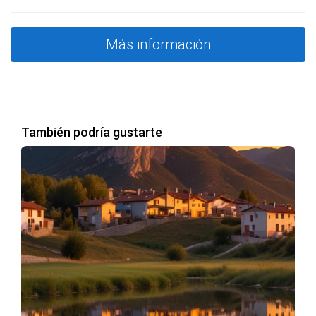
La herramienta Lead es crucial para aquellos que desean
maximizar su visibilidad en el portal. Al utilizar esta función,
puedes recibir notificaciones sobre usuarios interesados
Más información
en tu propiedad incluso antes de que se pongan en
contacto contigo. Esto te permite anticiparte a sus
necesidades y preparar respuestas adecuadas. Además,
tener acceso a datos sobre quién está interesado en tu
También podría gustarte
propiedad puede ayudarte a ajustar tu estrategia de
marketing según el perfil del cliente potencial.
CASOS DE ÉXITO
Para ilustrar cómo estas herramientas pueden transformar
la experiencia de venta o alquiler, compartimos tres casos
reales que destacan su efectividad.
Caso 1: La venta rápida de un piso en Abrera