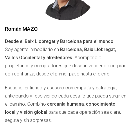
HERRAMIENTAS DE CONTACTO
EN IDEALISTA
Román MAZO
El portal Idealista ofrece varias herramientas que facilitan la
comunicación entre propietarios e interesados. A
Desde el Baix Llobregat y Barcelona para el mundo.
continuación, exploraremos cada una de ellas en detalle.
Soy agente inmobiliario en
Barcelona, Baix Llobregat,
Chat
Vallès Occidental y alrededores
. Acompaño a
propietarios y compradores que desean vender o comprar
El chat es una función innovadora que permite a los
con confianza, desde el primer paso hasta el cierre.
usuarios comunicarse en tiempo real. Esta herramienta no
solo agiliza la interacción, sino que también crea un sentido
Escucho, entiendo y asesoro con empatía y estrategia,
de urgencia y conexión personal. Imagina que un potencial
anticipando y resolviendo cada desafío que pueda surgir en
comprador ve tu anuncio y tiene preguntas inmediatas; con
el camino. Combino
cercanía humana
,
conocimiento
el chat, puedes responder al instante, lo que aumenta las
local
y
visión global
para que cada operación sea clara,
posibilidades de cerrar un trato rápidamente. Además, el
segura y sin sorpresas.
uso del chat puede humanizar la experiencia, haciendo que