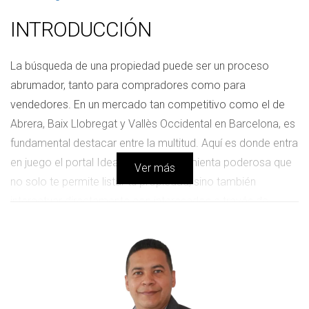
INTRODUCCIÓN
La búsqueda de una propiedad puede ser un proceso
abrumador, tanto para compradores como para
vendedores. En un mercado tan competitivo como el de
Abrera, Baix Llobregat y Vallès Occidental en Barcelona, es
fundamental destacar entre la multitud. Aquí es donde entra
en juego el portal Idealista, una herramienta poderosa que
Ver más
no solo te permite listar tu propiedad, sino también
interactuar directamente con interesados a través de
diversas funciones de contacto. En este artículo, te
guiaremos a través de las diferentes herramientas
disponibles en Idealista y cómo utilizarlas para hacer que tu
anuncio sea más atractivo y efectivo.