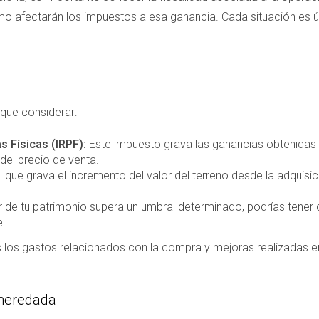
mo afectarán los impuestos a esa ganancia. Cada situación es ún
 que considerar:
s Físicas (IRPF):
Este impuesto grava las ganancias obtenidas 
 del precio de venta.
que grava el incremento del valor del terreno desde la adquisici
or de tu patrimonio supera un umbral determinado, podrías tene
e.
s los gastos relacionados con la compra y mejoras realizadas en 
 heredada