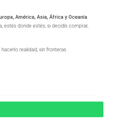
uropa, América, Asia, África y Oceanía
.
 estés donde estés, si decidís comprar,
impuestos municipales.
cerlo realidad, sin fronteras.
s del inmueble. Puedes consultarlo online o en
mo los gastos inherentes a la venta.
ones fiscales específicas según tu situación.
pondiente.