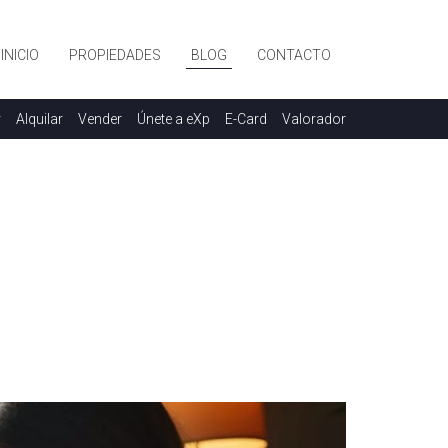
INICIO
PROPIEDADES
BLOG
CONTACTO
r
Alquilar
Vender
Únete a eXp
E-Card
Valorador