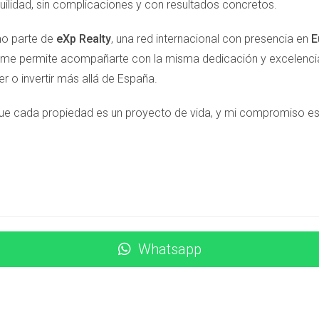
S
uilidad, sin complicaciones y con resultados concretos.
o parte de
eXp Realty
, una red internacional con presencia en
E
er mi vivienda?
 me permite acompañarte con la misma dedicación y excelencia,
 energético, cédula de habitabilidad y justificantes de pagos de 
r o invertir más allá de España.
ue cada propiedad es un proyecto de vida, y mi compromiso es ha
stá basado en diversos factores como ubicación y característica
s o mejoras realizadas en la vivienda antes de venderla, así co
recio que pagué?
Whatsapp
o del precio de adquisición; sin embargo, verifica las implicaci
a declaración tras la venta?
 fecha de venta para presentar tu declaración del IRPF corres