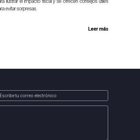
ra ilustrar el impacto fiscal y se ofrecen consejos útiles
ra evitar sorpresas.
Leer más