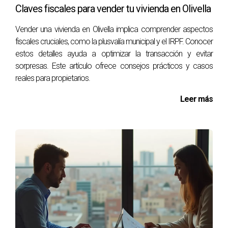
Claves fiscales para vender tu vivienda en Olivella
sido propiedad del vendedor. Se paga al ayuntamiento
correspondiente al momento de la venta.
Vender una vivienda en Olivella implica comprender aspectos
fiscales cruciales, como la plusvalía municipal y el IRPF. Conocer
¿Cómo se calcula el IRPF por ganancia
estos detalles ayuda a optimizar la transacción y evitar
patrimonial?
sorpresas. Este artículo ofrece consejos prácticos y casos
Se calcula restando el precio de adquisición (ajustado por
reales para propietarios.
gastos) del precio de venta (también ajustado). La
Leer más
diferencia es la ganancia patrimonial, que se grava a tipos
progresivos.
¿Puedo deducir gastos asociados a la venta?
Sí, puedes deducir ciertos gastos como reformas
realizadas en el inmueble o gastos notariales, siempre que
estén debidamente documentados.
¿Qué ocurre si vendo mi vivienda habitual?