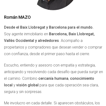
reducciones disponibles que pueden aliviar esta carga.
Román MAZO
LLÁMAME AHORA
Desde el Baix Llobregat y Barcelona para el mundo.
Caso de estudio 1: Venta de vivienda habitual
Soy agente inmobiliario en
Barcelona, Baix Llobregat,
Juan decidió vender su vivienda habitual después de vivir
Vallès Occidental y alrededores
. Acompaño a
allí durante más de diez años. Como cumplía con los
propietarios y compradores que desean vender o comprar
requisitos para la exención del IRPF por reinversión en
con confianza, desde el primer paso hasta el cierre.
vivienda habitual, no tuvo que pagar impuestos sobre la
ganancia obtenida. Este caso demuestra cómo la
Escucho, entiendo y asesoro con empatía y estrategia,
residencia prolongada puede beneficiar a los propietarios.
anticipando y resolviendo cada desafío que pueda surgir en
el camino. Combino
cercanía humana
,
conocimiento
Caso de estudio 2: Inversión en propiedades
local
y
visión global
para que cada operación sea clara,
Alicia compró un piso como inversión y lo alquiló durante
segura y sin sorpresas.
varios años. Cuando finalmente lo vendió, tuvo que
Me involucro en cada detalle. Si aparecen obstáculos, los
declarar la ganancia patrimonial en su declaración de IRPF.