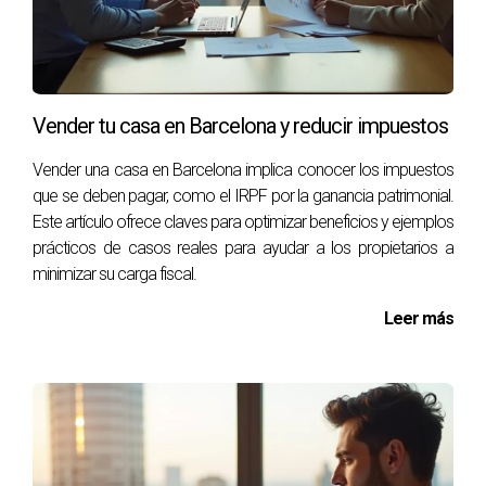
Si has residido en ella más de tres años y reinviertes en
otra vivienda habitual, podrías estar exento del IRPF por
ganancia patrimonial.
¿Qué debo hacer si recibo una herencia?
Vender tu casa en Barcelona y reducir impuestos
Debes informar a Hacienda sobre la herencia y pagar los
Vender una casa en Barcelona implica conocer los impuestos
impuestos correspondientes. Además, si decides vender el
que se deben pagar, como el IRPF por la ganancia patrimonial.
inmueble heredado, tendrás que considerar el IRPF sobre
Este artículo ofrece claves para optimizar beneficios y ejemplos
cualquier ganancia obtenida.
prácticos de casos reales para ayudar a los propietarios a
minimizar su carga fiscal.
Román MAZO es un experto en fiscalidad inmobiliaria en
Leer más
Olivella. Si tienes preguntas o necesitas asesoramiento
específico para tu situación, no dudes en contactarme al
+34698625857. Estoy aquí para ayudarte a tomar
decisiones informadas y rentables respecto a tus
propiedades.