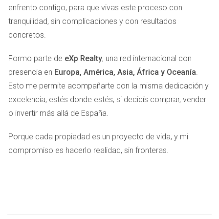
enfrento contigo, para que vivas este proceso con
Sin embargo, pudo aplicar deducciones por los gastos
tranquilidad, sin complicaciones y con resultados
incurridos durante el alquiler, lo que disminuyó su base
concretos.
imponible. Este caso resalta la importancia de llevar un
registro detallado de los gastos relacionados con la
Formo parte de
eXp Realty
, una red internacional con
propiedad.
presencia en
Europa, América, Asia, África y Oceanía
.
Caso de estudio 3: Herencia y donación
Esto me permite acompañarte con la misma dedicación y
excelencia, estés donde estés, si decidís comprar, vender
Roberto heredó un inmueble y decidió venderlo. A pesar de
o invertir más allá de España.
que no había pagado nada por la propiedad, tuvo que
enfrentarse al impuesto sobre sucesiones y donaciones.
Porque cada propiedad es un proyecto de vida, y mi
Además, cuando vendió el inmueble, se le aplicó el IRPF
compromiso es hacerlo realidad, sin fronteras.
sobre la ganancia patrimonial. Es fundamental entender
cómo se gravan las herencias para evitar sorpresas
desagradables.
Si estás considerando vender tu propiedad,