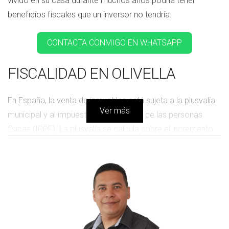
vivido en su casa durante muchos años podría tener
beneficios fiscales que un inversor no tendría.
CONTACTA CONMIGO EN WHATSAPP
FISCALIDAD EN OLIVELLA
En España, la venta de inmuebles está sujeta a la plusvalía
Ver más
municipal y al impuesto sobre la renta de las personas
físicas (IRPF). La plusvalía se calcula sobre el incremento
del valor del terreno desde su adquisición hasta su venta.
En cambio, el IRPF aplica sobre la ganancia patrimonial
obtenida.
Los tipos impositivos pueden ser confusos. Generalmente,
las ganancias se gravan a un tipo progresivo que puede
llegar hasta el 23%. Por otro lado, existen deducciones y