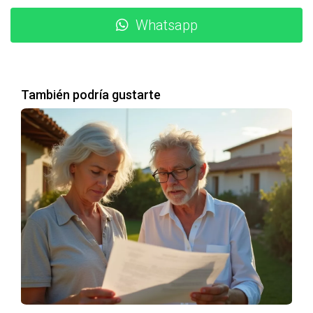
asegúrate de informarte bien sobre las
Whatsapp
implicaciones fiscales.
Consultar a un experto puede ayudarte a
maximizar tus beneficios y minimizar los
También podría gustarte
impuestos.
No dudes en contactarme si necesitas
asesoramiento personalizado sobre tu situación
particular.
PREGUNTAS FRECUENTES
¿Qué es la plusvalía municipal?
La plusvalía municipal es un impuesto que grava el
incremento del valor del terreno durante el tiempo que ha