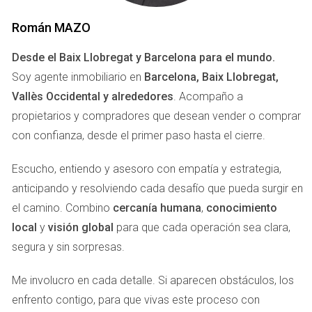
Román MAZO
En conclusión, la evaluación de propiedades en el Vallès
Occidental y el Bajo Llobregat de Barcelona involucra
Desde el Baix Llobregat y Barcelona para el mundo.
múltiples factores, desde la ubicación y el estado del
Soy agente inmobiliario en
Barcelona, Baix Llobregat,
inmueble hasta las condiciones del mercado. Comprender
Vallès Occidental y alrededores
. Acompaño a
cómo se valora tu hogar es esencial para tomar
propietarios y compradores que desean vender o comprar
decisiones informadas en el mundo inmobiliario. Si estás
con confianza, desde el primer paso hasta el cierre.
considerando vender tu propiedad o simplemente deseas
conocer su valor actual, considera estos aspectos y
Escucho, entiendo y asesoro con empatía y estrategia,
consulta con un profesional del sector.
anticipando y resolviendo cada desafío que pueda surgir en
el camino. Combino
cercanía humana
,
conocimiento
local
y
visión global
para que cada operación sea clara,
segura y sin sorpresas.
Me involucro en cada detalle. Si aparecen obstáculos, los
enfrento contigo, para que vivas este proceso con