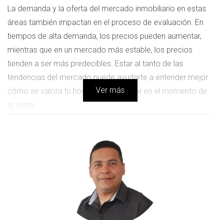
La demanda y la oferta del mercado inmobiliario en estas
áreas también impactan en el proceso de evaluación. En
tiempos de alta demanda, los precios pueden aumentar,
mientras que en un mercado más estable, los precios
tienden a ser más predecibles. Estar al tanto de las
tendencias del mercado puede ayudarte a entender mejor
Ver más
cómo se valora tu hogar y qué esperar en el momento de
la venta.
Por último, es recomendable contar con la ayuda de un
Agente Inmobiliario. Este experto podrá ofrecerte una
evaluación imparcial y basada en datos concretos sobre tu
propiedad en el Vallès Occidental o el Bajo Llobregat.
También, considerar un tasador puede proporcionarte
consejos sobre cómo mejorar el valor de tu hogar, si es
necesario.