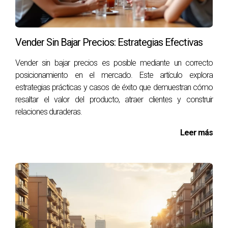
¿Vale la pena contratar a un agente
inmobiliario?
Sí, un agente puede ayudarte a navegar por el proceso,
Vender Sin Bajar Precios: Estrategias Efectivas
ofrecerte estrategias efectivas y negociar mejor con los
compradores potenciales.
Vender sin bajar precios es posible mediante un correcto
posicionamiento en el mercado. Este artículo explora
estrategias prácticas y casos de éxito que demuestran cómo
Aprovecha mi experiencia en el sector
resaltar el valor del producto, atraer clientes y construir
inmobiliario para lograr una venta exitosa.
relaciones duraderas.
¡Escríbeme hoy!
Leer más
En conclusión, vender una vivienda en Barcelona requiere
preparación y estrategia. Con las tácticas adecuadas,
puedes atraer compradores reales y lograr una venta
satisfactoria. Si tienes preguntas o necesitas
asesoramiento personalizado sobre cómo vender tu
inmueble, no dudes en contactarme al 34698625857. Soy