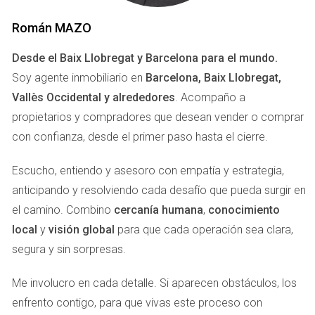
LLÁMAME AHORA
Román MAZO
Marketing Efectivo
Desde el Baix Llobregat y Barcelona para el mundo.
El marketing juega un papel crucial. Utiliza fotos de alta
Soy agente inmobiliario en
Barcelona, Baix Llobregat,
calidad y descripciones detalladas. Publicar en plataformas
Vallès Occidental y alrededores
. Acompaño a
populares como Idealista o Fotocasa puede aumentar tu
propietarios y compradores que desean vender o comprar
visibilidad. Además, considera:
con confianza, desde el primer paso hasta el cierre.
Crear un video tour del inmueble.
Escucho, entiendo y asesoro con empatía y estrategia,
Utilizar redes sociales para llegar a más personas.
anticipando y resolviendo cada desafío que pueda surgir en
Realizar jornadas de puertas abiertas para mostrar la
propiedad.
el camino. Combino
cercanía humana
,
conocimiento
local
y
visión global
para que cada operación sea clara,
Si necesitas asesoría sobre cómo presentar tu
segura y sin sorpresas.
vivienda, no dudes en escribirme.
Me involucro en cada detalle. Si aparecen obstáculos, los
CASOS DE ÉXITO
enfrento contigo, para que vivas este proceso con