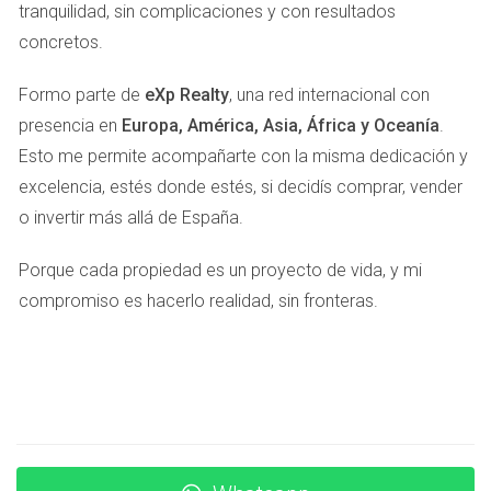
tranquilidad, sin complicaciones y con resultados
Caso 1: Venta Rápida en Gràcia
concretos.
Un cliente me contactó con su piso en Gràcia. La vivienda
Formo parte de
eXp Realty
, una red internacional con
necesitaba algunos arreglos y una buena limpieza. Después
presencia en
Europa, América, Asia, África y Oceanía
.
de preparar el espacio, hicimos una sesión fotográfica
Esto me permite acompañarte con la misma dedicación y
profesional. Publicamos en varias plataformas y tuvimos
excelencia, estés donde estés, si decidís comprar, vender
múltiples visitas en la primera semana. Al final, cerramos la
o invertir más allá de España.
venta a un precio superior al esperado.
Caso 2: Estrategia de Precios en Eixample
Porque cada propiedad es un proyecto de vida, y mi
compromiso es hacerlo realidad, sin fronteras.
En otro caso, un propietario estaba indeciso sobre el
precio de su piso en Eixample. Después de analizar
propiedades similares en el área, decidimos establecer un
precio competitivo pero atractivo. La estrategia funcionó y
vendimos la propiedad en menos de dos meses.
Caso 3: Uso de Redes Sociales en Poblenou