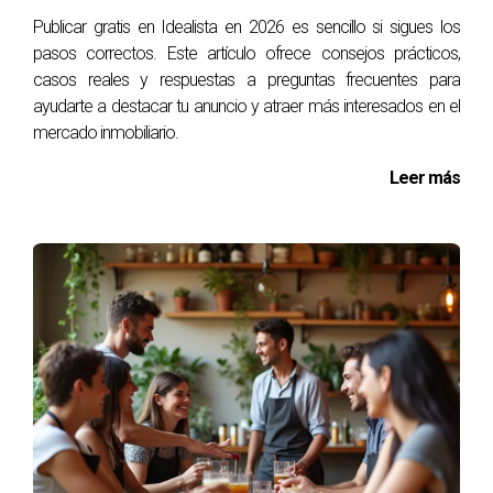
Publicar gratis en Idealista en 2026 es sencillo si sigues los
¿Es necesario hacer reparaciones antes de
pasos correctos. Este artículo ofrece consejos prácticos,
vender?
casos reales y respuestas a preguntas frecuentes para
No es obligatorio, pero sí recomendable para aumentar el
ayudarte a destacar tu anuncio y atraer más interesados en el
mercado inmobiliario.
valor percibido por los compradores.
Leer más
¿Qué documentos necesito para vender mi
casa?
Documentación básica incluye escritura de propiedad,
certificado energético y recibos de impuestos al día.
¿Cómo determinar el precio adecuado para mi
vivienda?
Puedes investigar precios de propiedades similares en tu
zona o consultar a un agente inmobiliario para obtener una
valoración precisa.