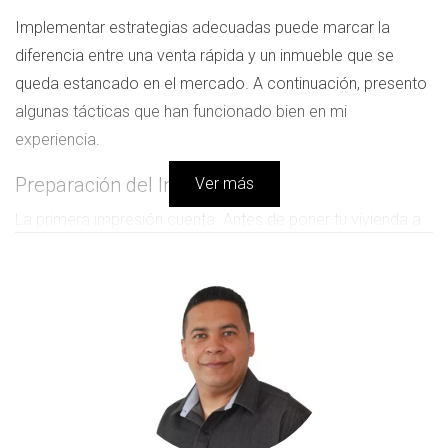
Implementar estrategias adecuadas puede marcar la
diferencia entre una venta rápida y un inmueble que se
queda estancado en el mercado. A continuación, presento
algunas tácticas que han funcionado bien en mi
experiencia.
Preparación del Inmueble
Ver más
La primera impresión cuenta. Antes de poner tu vivienda a
la venta, asegúrate de que esté en condiciones óptimas.
Esto incluye:
Limpieza profunda.
Reparaciones menores (grifos que gotean, pintura
descascarada).
Despersonalización del espacio para que los
compradores puedan imaginarse viviendo allí.