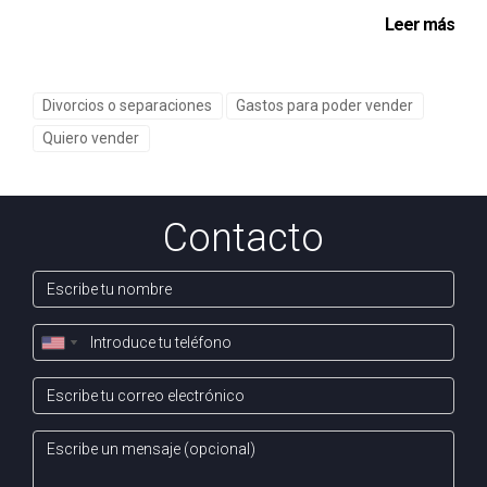
múltiples ofertas y finalmente vendió su casa a un buen
Leer más
precio.
Caso 3: La Oportunidad Rural
Divorcios o separaciones
Gastos para poder vender
Clara compró una casa antigua en un pueblo rural con
Quiero vender
planes de renovarla y alquilarla. A medida que el teletrabajo
se volvía común, decidió listar su propiedad en Idealista
con un enfoque hacia aquellos buscando escapar del
Contacto
bullicio urbano. Su estrategia funcionó maravillosamente
bien; recibió varias consultas y alquiló su casa rápidamente
a un grupo joven buscando tranquilidad.
CONCLUSIÓN
En resumen, utilizar Idealista como plataforma para
gestionar la venta o alquiler de tu propiedad puede ser muy
efectivo si aplicas estrategias adecuadas basadas en la