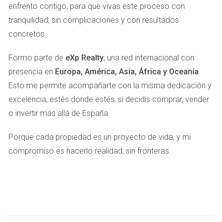
de espacios más amplios.
enfrento contigo, para que vivas este proceso con
tranquilidad, sin complicaciones y con resultados
Factores que Influyen en la Demanda
concretos.
Ubicación: Las propiedades en ciudades grandes
suelen tener mayor demanda.
Formo parte de
eXp Realty
, una red internacional con
Características del inmueble: Espacios abiertos y
presencia en
Europa, América, Asia, África y Oceanía
.
sostenibilidad son cada vez más valorados.
Esto me permite acompañarte con la misma dedicación y
Condiciones económicas: La situación económica
general afecta la capacidad de compra.
excelencia, estés donde estés, si decidís comprar, vender
o invertir más allá de España.
Entender estos factores es fundamental para ajustar tu
estrategia al momento actual del mercado. Si tu propiedad
Porque cada propiedad es un proyecto de vida, y mi
se encuentra en una ubicación privilegiada o cuenta con
compromiso es hacerlo realidad, sin fronteras.
características deseables, puedes considerar un precio
más alto. Por otro lado, si está situada en una zona menos
demandada, deberías ser más flexible con tus
expectativas.