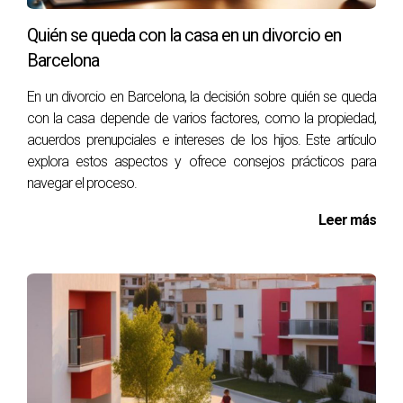
Asegúrate de tener toda la documentación necesaria
lista.
Quién se queda con la casa en un divorcio en
Barcelona
Un enfoque proactivo puede ayudarte a reducir
significativamente el tiempo que tu propiedad permanece
En un divorcio en Barcelona, la decisión sobre quién se queda
en el mercado. Recuerda que cada día que pasa sin vender
con la casa depende de varios factores, como la propiedad,
es un día perdido en términos financieros.
acuerdos prenupciales e intereses de los hijos. Este artículo
explora estos aspectos y ofrece consejos prácticos para
GESTIÓN DE PRECIOS:
navegar el proceso.
ESTRATEGIAS EFECTIVAS
Leer más
Establecer el precio correcto es quizás uno de los
aspectos más críticos al listar tu propiedad. Un precio
demasiado alto puede alejar a posibles compradores,
mientras que uno demasiado bajo puede hacerte perder
dinero. La clave está en encontrar ese punto óptimo que
atraiga interés sin sacrificar valor.