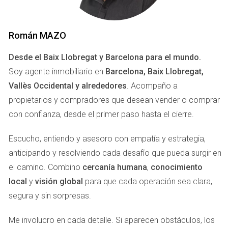
de este artículo, desglosaremos estos aspectos y te
ofreceremos consejos prácticos que te ayudarán a
navegar por el mundo inmobiliario con confianza.
Román MAZO
DEMANDA ACTUAL EN EL
Desde el Baix Llobregat y Barcelona para el mundo.
Soy agente inmobiliario en
Barcelona, Baix Llobregat,
MERCADO INMOBILIARIO
Vallès Occidental y alrededores
. Acompaño a
propietarios y compradores que desean vender o comprar
La demanda en el mercado inmobiliario español ha
con confianza, desde el primer paso hasta el cierre.
mostrado fluctuaciones significativas en los últimos años.
Según un informe de <a
Escucho, entiendo y asesoro con empatía y estrategia,
href="https://www.fotocasa.es/blog/informes-de-
anticipando y resolviendo cada desafío que pueda surgir en
mercado/">Fotocasa</a>, las áreas urbanas continúan
el camino. Combino
cercanía humana
,
conocimiento
siendo las más buscadas debido a la concentración de
local
y
visión global
para que cada operación sea clara,
servicios y oportunidades laborales. Sin embargo, también
segura y sin sorpresas.
hemos visto un aumento en la demanda de propiedades en
zonas rurales, impulsado por el teletrabajo y la búsqueda
Me involucro en cada detalle. Si aparecen obstáculos, los