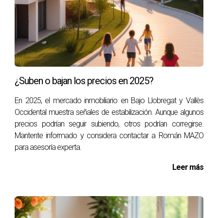
Consejos para Establecer Precios Competitivos
Investiga propiedades similares en tu área para tener
una referencia clara.
Considera realizar una tasación profesional.
Mantente abierto a negociar; esto puede facilitar un
cierre rápido.
¿Suben o bajan los precios en 2025?
Recuerda que los precios pueden fluctuar con las
En 2025, el mercado inmobiliario en Bajo Llobregat y Vallès
tendencias del mercado, así que es recomendable revisar
Occidental muestra señales de estabilización. Aunque algunos
periódicamente cómo se comportan las propiedades
precios podrían seguir subiendo, otros podrían corregirse.
similares a la tuya.
Mantente informado y considera contactar a Román MAZO
para asesoría experta.
ESTUDIOS DE CASO
Leer más
Para ilustrar mejor cómo aplicar estos conceptos,
exploraremos tres casos reales que reflejan diferentes
enfoques en la gestión de propiedades a través del portal