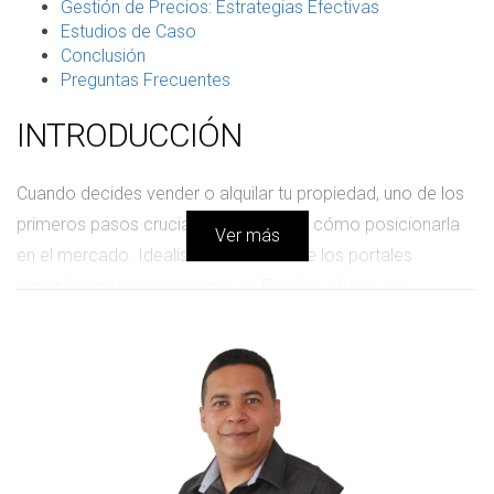
Gestión de Precios: Estrategias Efectivas
Estudios de Caso
Conclusión
Preguntas Frecuentes
INTRODUCCIÓN
Cuando decides vender o alquilar tu propiedad, uno de los
primeros pasos cruciales es entender cómo posicionarla
Ver más
en el mercado. Idealista, como uno de los portales
inmobiliarios más populares en España, ofrece una
plataforma donde miles de usuarios buscan su hogar ideal
cada día. Sin embargo, no basta con listar tu propiedad;
necesitas una estrategia clara que contemple la demanda
del mercado, los tiempos estimados para una venta
efectiva y cómo gestionar adecuadamente el precio para
atraer a potenciales compradores o inquilinos. A lo largo