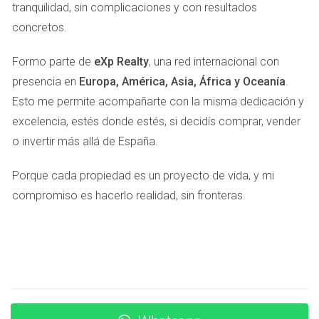
Falta de información sobre la ubicación:
La
tranquilidad, sin complicaciones y con resultados
ubicación es uno de los factores más determinantes
concretos.
en la decisión de compra o alquiler. No olvides incluir
detalles sobre el barrio y sus comodidades.
Formo parte de
eXp Realty
, una red internacional con
Precios poco competitivos:
Investiga el mercado
presencia en
Europa, América, Asia, África y Oceanía
.
para asegurarte de que tu precio sea atractivo. Un
precio demasiado alto puede alejar a posibles
Esto me permite acompañarte con la misma dedicación y
interesados.
excelencia, estés donde estés, si decidís comprar, vender
o invertir más allá de España.
ESTUDIO DE CASO: LA
IMPORTANCIA DE LAS
Porque cada propiedad es un proyecto de vida, y mi
compromiso es hacerlo realidad, sin fronteras.
IMÁGENES
Consideremos el caso de Laura, quien decidió alquilar su
apartamento en Madrid. Inicialmente, publicó su anuncio
con fotos tomadas con su teléfono móvil. Las imágenes
eran oscuras y no mostraban bien los espacios. Después