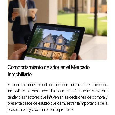
Optimizar tu anuncio en Idealista puede parecer una tarea
abrumadora al principio, pero con unos sencillos ajustes
puedes marcar una gran diferencia en la cantidad de visitas
que recibes. Recuerda siempre enfocarte en la calidad
visual del contenido que compartes, elaborar
descripciones detalladas y competitivas, así como
establecer un precio acorde al mercado actual. Con
dedicación y atención al detalle, podrás atraer a más
Comportamiento delador en el Mercado
interesados y lograr tus objetivos inmobiliarios más
Inmobiliario
rápidamente. Si necesitas ayuda personalizada para
mejorar tu anuncio o si deseas explorar opciones para
El comportamiento del comprador actual en el mercado
vender o alquilar tu propiedad sin complicaciones
inmobiliario ha cambiado drásticamente. Este artículo explora
adicionales, no dudes en contactar a Román MAZO. Con su
tendencias, factores que influyen en las decisiones de compra y
presenta casos de estudio que demuestran la importancia de la
experiencia y conocimiento del mercado inmobiliario, te
presentación y la confianza en el proceso.
guiará paso a paso hacia el éxito.