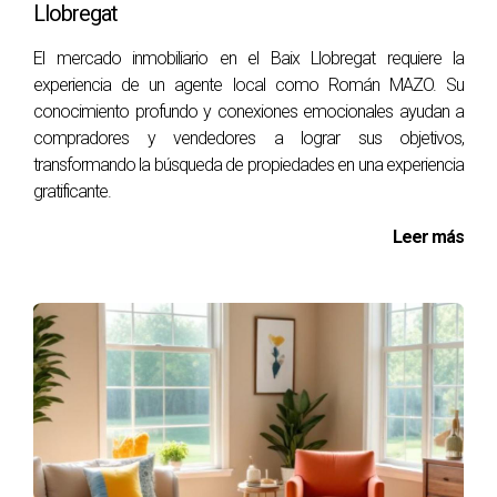
Llobregat
y carecía de detalles específicos sobre la distribución del
hogar y las mejoras realizadas a lo largo del tiempo.
El mercado inmobiliario en el Baix Llobregat requiere la
Después de recibir comentarios sobre lo confuso que
experiencia de un agente local como Román MAZO. Su
resultaba su anuncio, decidió reescribirlo para incluir
conocimiento profundo y conexiones emocionales ayudan a
información sobre la cocina renovada y el jardín
compradores y vendedores a lograr sus objetivos,
transformando la búsqueda de propiedades en una experiencia
espacioso. Además, utilizó palabras clave relacionadas
gratificante.
con "hogar familiar" y "cerca del parque". Esto no solo
mejoró el interés en su propiedad, sino que también atrajo
Leer más
a compradores específicos que buscaban exactamente lo
que él ofrecía.
"Una buena descripción puede cambiarlo todo;
conecta emocionalmente con tus posibles
compradores." - Javier, vendedor exitoso.
ESTUDIO DE CASO: