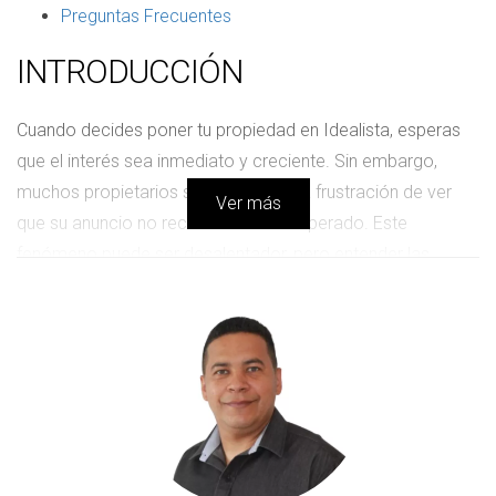
Preguntas Frecuentes
INTRODUCCIÓN
Cuando decides poner tu propiedad en Idealista, esperas
que el interés sea inmediato y creciente. Sin embargo,
muchos propietarios se enfrentan a la frustración de ver
Ver más
que su anuncio no recibe el tráfico esperado. Este
fenómeno puede ser desalentador, pero entender las
razones detrás de esta falta de atención es el primer paso
hacia la solución. A menudo, los errores son sutiles y pasan
desapercibidos, pero pueden tener un gran impacto en la
visibilidad de tu anuncio. Desde fotografías poco atractivas
hasta descripciones poco claras, cada detalle cuenta. En
este artículo, analizaremos algunos de los errores más
comunes y te proporcionaremos ejemplos concretos para