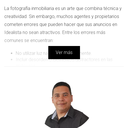
La fotografía inmobiliaria es un arte que combina técnica y
creatividad. Sin embargo, muchos agentes y propietarios
cometen errores que pueden hacer que sus anuncios en
Idealista no sean atractivos. Entre los errores más
comunes se encuentran:
Ver más
No utilizar luz natural adecuadamente.
Incluir desorden o elementos distractores en las
imágenes.
Usar fotos borrosas o de baja calidad.
Ignorar la edición básica de las imágenes.
No mostrar todas las áreas importantes de la
propiedad.
Estos errores pueden hacer que una propiedad pase
desapercibida, incluso si tiene un gran potencial. Por eso es
crucial prestar atención a cada detalle al momento de
capturar imágenes.