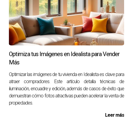
digitales o incluso smartphones modernos pueden hacer
un gran trabajo si se utilizan correctamente.
¿Es necesario editar las fotos antes de
publicarlas?
Sí, la edición básica puede mejorar significativamente la
Optimiza tus Imágenes en Idealista para Vender
calidad visual de tus imágenes; ajusta brillo, contraste y
Más
saturación según sea necesario.
Optimizar las imágenes de tu vivienda en Idealista es clave para
¿Cómo puedo hacer que un espacio pequeño
atraer compradores. Este artículo detalla técnicas de
parezca más grande en fotos?
iluminación, encuadre y edición, además de casos de éxito que
Utiliza ángulos desde las esquinas y evita tomar fotos
demuestran cómo fotos atractivas pueden acelerar la venta de
desde posiciones demasiado cercanas; además,
propiedades.
asegúrate de mantener los espacios limpios y ordenados.
Leer más
¿Qué otros elementos debo considerar al
fotografiar propiedades?