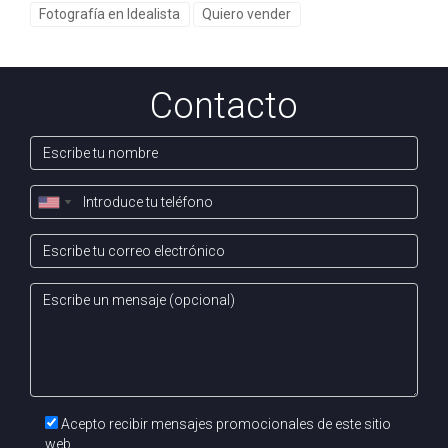
Fotografía en Idealista
Quiero vender
Considera incluir detalles únicos como acabados
especiales o características arquitectónicas interesantes;
también asegúrate de mostrar tanto interiores como
Contacto
exteriores. Recuerda siempre que una buena fotografía
puede abrir puertas hacia nuevas oportunidades; así que
¡manos a la obra! Contacta hoy mismo a Román MAZO
para obtener asesoramiento profesional sobre cómo
maximizar el impacto visual de tus anuncios inmobiliarios.
Acepto recibir mensajes promocionales de este sitio
web