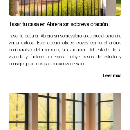
estás listo para llevar tus anuncios al siguiente nivel o
necesitas ayuda profesional para capturar lo mejor de tu
propiedad, no dudes en contactar a Román MAZO. Con su
Tasar tu casa en Abrera sin sobrevaloración
experiencia y conocimiento del mercado inmobiliario, te
ayudará a crear imágenes impactantes que atraerán a los
Tasar tu casa en Abrera sin sobrevalorarla es crucial para una
compradores adecuados.
venta exitosa. Este artículo ofrece claves como el análisis
comparativo del mercado, la evaluación del estado de la
Preguntas Frecuentes
vivienda y factores externos. Incluye casos de estudio y
consejos prácticos para maximizar el valor.
¿Cuál es el mejor momento del día para tomar
fotos inmobiliarias?
Leer más
El mejor momento suele ser durante las horas doradas (al
amanecer o al atardecer) cuando la luz es más suave y
cálida.
¿Qué tipo de cámara debo usar para
fotografías inmobiliarias?
No necesitas una cámara profesional; muchas cámaras