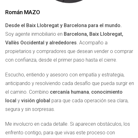
CASO ESTUDIO 1: LA
Román MAZO
IMPORTANCIA DE LA
Desde el Baix Llobregat y Barcelona para el mundo.
ILUMINACIÓN
Soy agente inmobiliario en
Barcelona, Baix Llobregat,
Vallès Occidental y alrededores
. Acompaño a
propietarios y compradores que desean vender o comprar
Imagina una hermosa casa con grandes ventanales que
con confianza, desde el primer paso hasta el cierre.
ofrecen vistas espectaculares, pero las fotos están
tomadas en un día nublado y sin aprovechar la luz natural.
Escucho, entiendo y asesoro con empatía y estrategia,
Esto le ocurrió a Laura, una agente inmobiliaria en Madrid.
anticipando y resolviendo cada desafío que pueda surgir en
Sus primeros anuncios no lograban captar el interés
el camino. Combino
cercanía humana
,
conocimiento
esperado. Después de recibir comentarios sobre lo
local
y
visión global
para que cada operación sea clara,
sombrías que parecían las imágenes, decidió invertir
segura y sin sorpresas.
tiempo en aprender sobre iluminación. Laura comenzó a
tomar fotos durante las horas doradas, cuando la luz es
Me involucro en cada detalle. Si aparecen obstáculos, los
más suave y cálida. También utilizó reflectores para
enfrento contigo, para que vivas este proceso con