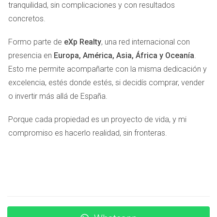
iluminar áreas oscuras dentro de las habitaciones. Como
tranquilidad, sin complicaciones y con resultados
resultado, sus anuncios comenzaron a recibir más visitas y
concretos.
consultas. La iluminación adecuada transformó su enfoque
Formo parte de
eXp Realty
, una red internacional con
fotográfico y ayudó a vender propiedades más
presencia en
Europa, América, Asia, África y Oceanía
.
rápidamente.
Esto me permite acompañarte con la misma dedicación y
CASO ESTUDIO 2: EL PODER DEL
excelencia, estés donde estés, si decidís comprar, vender
ÁNGULO CORRECTO
o invertir más allá de España.
Porque cada propiedad es un proyecto de vida, y mi
El ángulo desde el cual se toma una foto puede cambiar
compromiso es hacerlo realidad, sin fronteras.
completamente la percepción de un espacio. Este fue el
caso de Miguel, un propietario que intentó vender su
apartamento en Barcelona. Al principio, tomó fotos desde
posiciones estándar, pero no lograba mostrar el verdadero
potencial del lugar. Después de investigar un poco sobre
técnicas fotográficas, Miguel decidió experimentar con