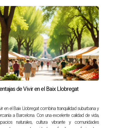
tener mayor visibilidad.
as efectivas de aumentar la visibilidad.
los.
as propiedades pueden venderse rápidamente
itas ayuda adicional o asesoramiento
entajas de Vivir en el Baix Llobregat
vir en el Baix Llobregat combina tranquilidad suburbana y
rcanía a Barcelona. Con una excelente calidad de vida,
spacios naturales, cultura vibrante y comunidades