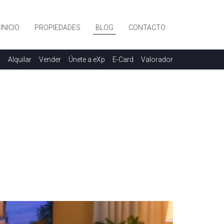
INICIO
PROPIEDADES
BLOG
CONTACTO
r
Alquilar
Vender
Únete a eXp
E-Card
Valorador