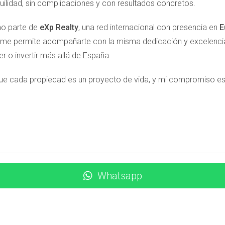
uilidad, sin complicaciones y con resultados concretos.
e varias semanas sin ofertas, se dio cuenta de que había sobree
más competitivo. En pocos días recibió varias ofertas y finalment
o parte de
eXp Realty
, una red internacional con presencia en
E
 me permite acompañarte con la misma dedicación y excelencia,
r o invertir más allá de España.
alista puede marcar la diferencia entre una venta rápida y efecti
ue cada propiedad es un proyecto de vida, y mi compromiso es ha
us fotos, redactar descripciones atractivas y establecer preci
captar la atención del comprador ideal. Si estás listo para dar e
a te guiará para maximizar el potencial de tu propiedad y logr
S
ar en Idealista?
Whatsapp
 cuenta y proporcionar información básica sobre la propiedad, in
 propiedad en Idealista?