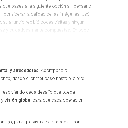
e que pases a la siguiente opción sin pensarlo
n considerar la calidad de las imágenes. Usó
, su anuncio recibió pocas visitas y ningún
minadas y cuidadosamente compuestas. En poco
ión necesaria. Es fundamental destacar las
tudio: La Casa de Javier** Javier publicó su
ental y alrededores
. Acompaño a
e. Tras recibir retroalimentación, decidió
za, desde el primer paso hasta el cierre.
ón cercana a parques y escuelas. Esta nueva
y resolviendo cada desafío que pueda
nciales.
y
visión global
para que cada operación
jar a posibles interesados, mientras que uno
contigo, para que vivas este proceso con
er un precio alto por su piso debido a su