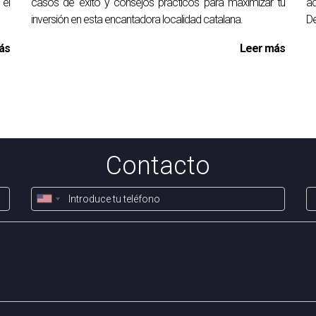
 el
casos de éxito y consejos prácticos para maximizar tu
ac
inversión en esta encantadora localidad catalana.
De
ás
Leer más
Contacto