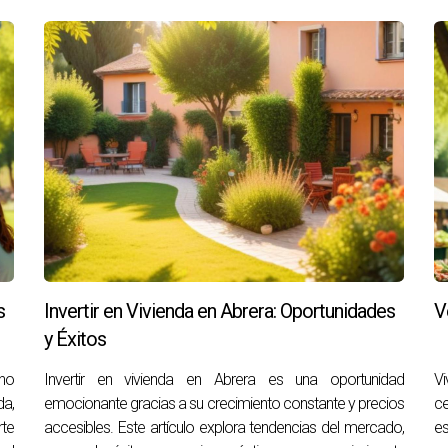
o pagadas para publicar anuncios. Las opciones pagadas suelen 
e mi anuncio?
ipciones atractivas y ajustar tu precio según el mercado son form
 anuncio?
as las áreas importantes de la propiedad desde diferentes ángu
n venderse una propiedad publicada en Idealista?
o local, el precio establecido y la calidad del anuncio; algun
rda que cada paso cuenta hacia el éxito inmobiliario. Si neces
mismo!
s
Invertir en Vivienda en Abrera: Oportunidades
V
y Éxitos
no
Invertir en vivienda en Abrera es una oportunidad
Vi
da,
emocionante gracias a su crecimiento constante y precios
ce
rte
accesibles. Este artículo explora tendencias del mercado,
e