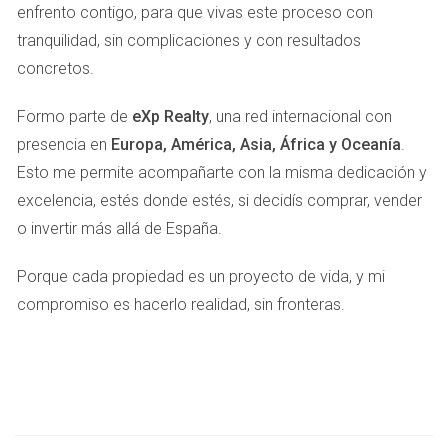
Además, asegúrate de incluir fotografías de alta calidad;
enfrento contigo, para que vivas este proceso con
una imagen vale más que mil palabras y puede ser la
tranquilidad, sin complicaciones y con resultados
diferencia entre atraer a un comprador o perderlo.
concretos.
Expectativas irreales del propietario
Formo parte de
eXp Realty
, una red internacional con
Es natural querer obtener el mejor precio posible por tu
presencia en
Europa, América, Asia, África y Oceanía
.
hogar, pero establecer un precio demasiado alto puede ser
Esto me permite acompañarte con la misma dedicación y
contraproducente. Muchos propietarios se dejan llevar por
excelencia, estés donde estés, si decidís comprar, vender
el apego emocional a su casa y fijan precios basados en
o invertir más allá de España.
sentimientos en lugar de datos objetivos del mercado.
Porque cada propiedad es un proyecto de vida, y mi
Realizar un análisis comparativo con propiedades similares
compromiso es hacerlo realidad, sin fronteras.
en Abrera puede ayudarte a establecer un precio más
realista y atractivo para los compradores.
Condiciones del mercado local
El mercado inmobiliario está en constante cambio, y lo que
funcionó hace unos meses puede no ser relevante hoy.