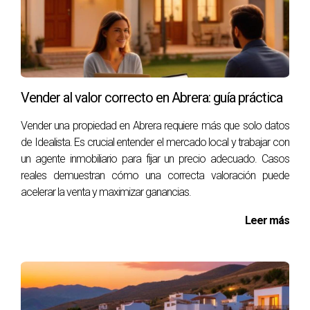
Los hermanos López heredaron una propiedad familiar en
Abrera que necesitaba algunas reparaciones urgentes.
Inicialmente pensaron que podrían venderla tal cual, pero
pronto se dieron cuenta de que eso afectaría
negativamente su valor. Decidieron invertir tiempo y
Vender al valor correcto en Abrera: guía práctica
recursos en arreglar los problemas estructurales antes de
ponerla en venta. Gracias a esta decisión estratégica,
Vender una propiedad en Abrera requiere más que solo datos
de Idealista. Es crucial entender el mercado local y trabajar con
lograron aumentar significativamente el valor percibido y
un agente inmobiliario para fijar un precio adecuado. Casos
vendieron la casa por encima del precio esperado.
reales demuestran cómo una correcta valoración puede
acelerar la venta y maximizar ganancias.
CONCLUSIONES Y CONSEJOS
Leer más
FINALES
Vender una casa puede ser un proceso desafiante, pero
con la información adecuada y una estrategia bien
pensada, puedes asegurarte de que tu anuncio en Idealista