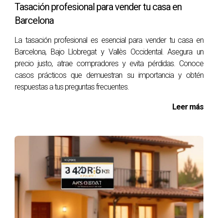
Tasación profesional para vender tu casa en
estrategia con un agente inmobiliario, decidieron ajustar el
Barcelona
precio basado en propiedades similares y actualizar las
fotos del anuncio. Como resultado, recibieron múltiples
La tasación profesional es esencial para vender tu casa en
ofertas dentro de una semana.
Barcelona, Bajo Llobregat y Vallès Occidental. Asegura un
precio justo, atrae compradores y evita pérdidas. Conoce
Caso 2: La señora García
casos prácticos que demuestran su importancia y obtén
respuestas a tus preguntas frecuentes.
La señora García había vivido sola en su casa durante más
de 30 años. Cuando decidió venderla, se sintió abrumada
Leer más
por el proceso y no sabía cómo presentar su hogar
adecuadamente. Su agente le sugirió organizar una jornada
de puertas abiertas y mejorar la presentación del espacio
interior. Con estas mejoras y una descripción detallada del
vecindario, logró vender su casa rápidamente a un precio
justo.
Caso 3: Los hermanos López