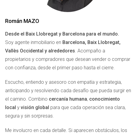
asegurarte de que tu anuncio atraiga a los compradores
adecuados.
Román MAZO
RAZONES POR LAS QUE TU
Desde el Baix Llobregat y Barcelona para el mundo.
ANUNCIO NO REFLEJA EL
Soy agente inmobiliario en
Barcelona, Baix Llobregat,
VERDADERO VALOR
Vallès Occidental y alrededores
. Acompaño a
propietarios y compradores que desean vender o comprar
Falta de información adecuada
con confianza, desde el primer paso hasta el cierre.
Uno de los errores más comunes que cometen los
Escucho, entiendo y asesoro con empatía y estrategia,
propietarios es no proporcionar información suficiente o
anticipando y resolviendo cada desafío que pueda surgir en
precisa sobre su propiedad. Un anuncio atractivo debe
el camino. Combino
cercanía humana
,
conocimiento
incluir detalles como la superficie total, el número de
local
y
visión global
para que cada operación sea clara,
habitaciones, los servicios cercanos y cualquier mejora
segura y sin sorpresas.
reciente realizada. Si omites estos aspectos clave, los
compradores pueden subestimar el valor real de tu casa.
Me involucro en cada detalle. Si aparecen obstáculos, los