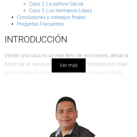
Caso 2: La señora García
Caso 3: Los hermanos López
Conclusiones y consejos finales
Preguntas Frecuentes
INTRODUCCIÓN
Vender una casa es un viaje lleno de emociones, desde la
ilusión de un nuevo comienzo hasta la nostalgia por dejar
Ver más
atrás un lugar lleno de recuerdos. Sin embargo, cuando
llega el momento de poner tu propiedad en el mercado, es
común encontrarse con la frustración de que tu anuncio en
Idealista no refleja el verdadero valor de tu hogar. Esto
puede ser desalentador, especialmente si has puesto tanto
esfuerzo en mantener y mejorar tu propiedad. En este
artículo, vamos a profundizar en las razones detrás de esta
discrepancia y ofrecerte estrategias efectivas para