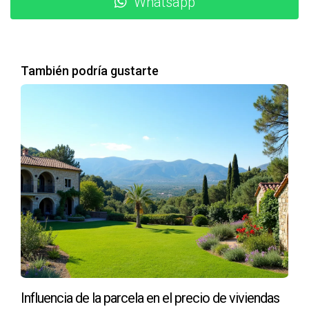
Whatsapp
considera estas mejoras como una inversión.
PREGUNTAS FRECUENTES
También podría gustarte
¿Cómo puedo saber si estoy pidiendo un precio
justo por mi casa?
Puedes consultar agentes inmobiliarios locales o
plataformas online que ofrecen estimaciones basadas en
propiedades similares vendidas recientemente.
¿Qué documentos necesito para vender mi
casa?
Necesitarás el título de propiedad, documentos sobre las
mejoras realizadas y cualquier otra información relevante
sobre el estado de la casa.
Influencia de la parcela en el precio de viviendas
¿Es necesario hacer reparaciones antes de