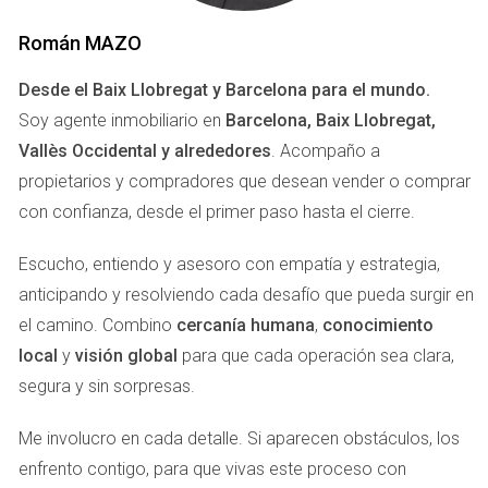
mes. La clave fue que había hecho algunas mejoras
Román MAZO
estéticas antes de ponerla en el mercado. Pintó las
paredes, arregló el jardín y mejoró la iluminación. Esto
Desde el Baix Llobregat y Barcelona para el mundo.
atrajo a más compradores, lo que resultó en múltiples
Soy agente inmobiliario en
Barcelona, Baix Llobregat,
ofertas.
Vallès Occidental y alrededores
. Acompaño a
propietarios y compradores que desean vender o comprar
A veces, una pequeña inversión puede resultar en
con confianza, desde el primer paso hasta el cierre.
grandes beneficios. Si estás considerando
vender, evalúa las mejoras que puedes hacer.
Escucho, entiendo y asesoro con empatía y estrategia,
anticipando y resolviendo cada desafío que pueda surgir en
Caso Estudio: Mercado Competitivo
el camino. Combino
cercanía humana
,
conocimiento
local
y
visión global
para que cada operación sea clara,
Otra experiencia fue con una propiedad que estaba
segura y sin sorpresas.
ubicada cerca de un nuevo centro comercial. Aunque
estaba bien mantenida, había mucha competencia.
Me involucro en cada detalle. Si aparecen obstáculos, los
Después de tres meses sin ofertas, el propietario decidió
enfrento contigo, para que vivas este proceso con
bajar el precio un 10%. En menos de dos semanas recibió