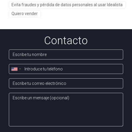
propiedad?
Evita fraudes y pérdida de datos personales al usar Idealista
No es recomendable; siempre verifica primero la
Quiero vender
propiedad antes de realizar cualquier pago.
¿Cómo puedo asegurarme de que un agente
Contacto
inmobiliario es legítimo?
Verifica sus credenciales y busca opiniones o referencias
online.
¿Puedo recuperar mi dinero si fui víctima de
una estafa?
Depende del método de pago utilizado; consulta con tu
banco y considera buscar asesoría legal. En conclusión,
estar alerta y educarse sobre los riesgos asociados con
las búsquedas inmobiliarias en línea es fundamental para
protegerte contra posibles fraudes. Recuerda siempre
actuar con precaución y no dudar en buscar ayuda si