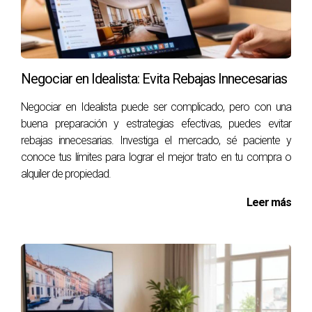
La prevención es clave cuando se trata de evitar fraudes
en plataformas como Idealista. Aquí hay algunos consejos
útiles:
Negociar en Idealista: Evita Rebajas Innecesarias
Investiga al anunciante:
Busca referencias o
Negociar en Idealista puede ser complicado, pero con una
comentarios sobre ellos en línea antes de proceder.
buena preparación y estrategias efectivas, puedes evitar
Visita siempre la propiedad:
No realices pagos sin
rebajas innecesarias. Investiga el mercado, sé paciente y
haber visto el inmueble personalmente.
conoce tus límites para lograr el mejor trato en tu compra o
No compartas información personal innecesaria:
alquiler de propiedad.
Mantén tu información personal privada hasta estar
seguro del trato.
Leer más
Usa métodos de pago seguros:
Opta por
transferencias bancarias seguras o plataformas
reconocidas.
Mantente informado:
Lee guías sobre cómo
detectar fraudes inmobiliarios y mantente actualizado
sobre las últimas tácticas utilizadas por los
estafadores.