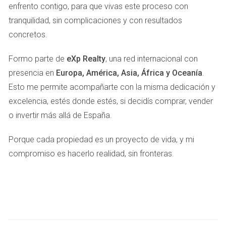
enfrento contigo, para que vivas este proceso con
pantalla relacionados con la transacción.
tranquilidad, sin complicaciones y con resultados
Contacta a Idealista:
Informa sobre la situación a
través de su servicio al cliente para que puedan
concretos.
investigar el anuncio y tomar medidas.
Denuncia a las autoridades:
Presenta una denuncia
Formo parte de
eXp Realty
, una red internacional con
ante la policía local o la Guardia Civil. Proporcionarles
presencia en
Europa, América, Asia, África y Oceanía
.
toda la información recopilada puede ayudar en su
Esto me permite acompañarte con la misma dedicación y
investigación.
Informa a tu banco:
Si realizaste un pago, contacta a
excelencia, estés donde estés, si decidís comprar, vender
tu banco inmediatamente para ver si puedes
o invertir más allá de España.
recuperar tu dinero.
Busca asesoría legal:
Considera consultar con un
Porque cada propiedad es un proyecto de vida, y mi
abogado especializado en fraudes o derechos del
compromiso es hacerlo realidad, sin fronteras.
consumidor.
CASOS REALES DE ESTAFAS EN
IDEALISTA
Para entender mejor cómo funcionan estas estafas, aquí