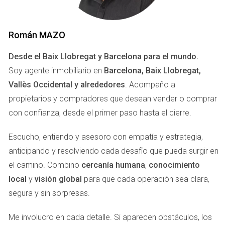
indicativo de fraude. Otro aspecto a considerar es la forma
de pago. Si te piden realizar un pago anticipado sin haber
visto la propiedad o sin un contrato formal, esto debería
Román MAZO
encender todas tus alarmas. Recuerda siempre utilizar
Desde el Baix Llobregat y Barcelona para el mundo.
métodos de pago seguros y evita transferencias directas a
Soy agente inmobiliario en
Barcelona, Baix Llobregat,
cuentas personales.
Vallès Occidental y alrededores
. Acompaño a
PASOS A SEGUIR SI SOSPECHAS
propietarios y compradores que desean vender o comprar
con confianza, desde el primer paso hasta el cierre.
UNA ESTAFA
Escucho, entiendo y asesoro con empatía y estrategia,
Si ya has identificado señales de que podrías haber sido
anticipando y resolviendo cada desafío que pueda surgir en
víctima de una estafa en Idealista, es crucial actuar
el camino. Combino
cercanía humana
,
conocimiento
rápidamente. Aquí te dejamos algunos pasos que puedes
local
y
visión global
para que cada operación sea clara,
seguir:
segura y sin sorpresas.
Reúne toda la información:
Guarda todos los
Me involucro en cada detalle. Si aparecen obstáculos, los
correos electrónicos, mensajes y capturas de