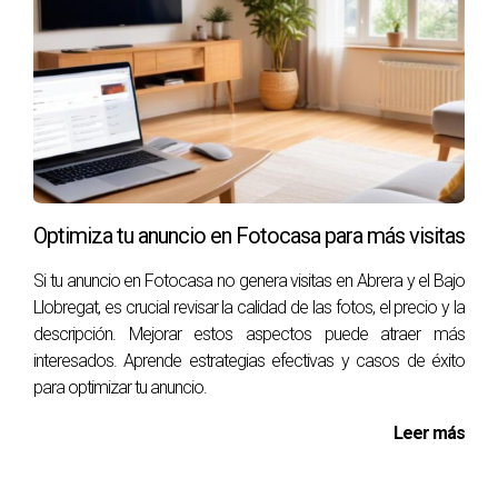
"La educación es tu mejor defensa contra las
estafas inmobiliarias."
PREGUNTAS FRECUENTES
¿Qué debo hacer si he perdido dinero debido a
una estafa?
Optimiza tu anuncio en Fotocasa para más visitas
Contacta a tu banco inmediatamente y presenta una
denuncia ante las autoridades locales.
Si tu anuncio en Fotocasa no genera visitas en Abrera y el Bajo
Llobregat, es crucial revisar la calidad de las fotos, el precio y la
¿Idealista tiene algún mecanismo para reportar
descripción. Mejorar estos aspectos puede atraer más
fraudes?
interesados. Aprende estrategias efectivas y casos de éxito
para optimizar tu anuncio.
Sí, puedes reportar anuncios sospechosos directamente
desde su plataforma.
Leer más
¿Es seguro pagar un depósito antes de ver la