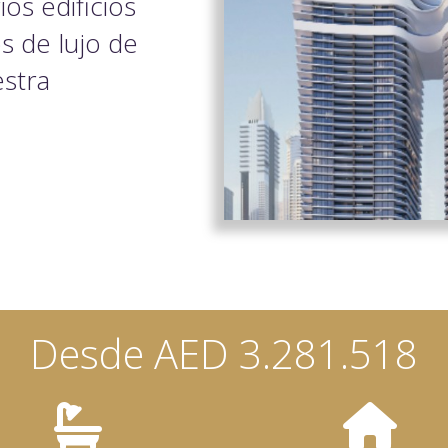
os edificios
 de lujo de
estra
Desde AED 3.281.518