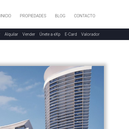
INICIO
PROPIEDADES
BLOG
CONTACTO
r
Alquilar
Vender
Únete a eXp
E-Card
Valorador