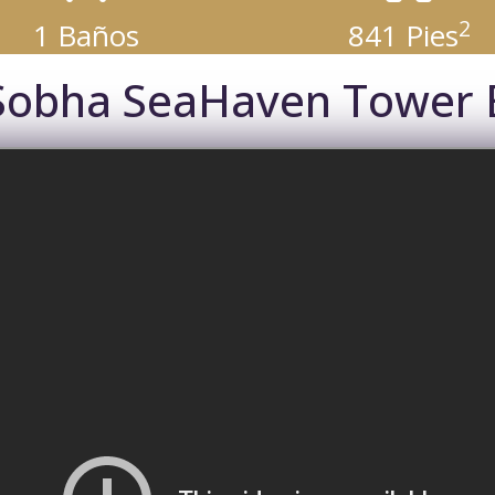
2
1 Baños
841 Pies
Sobha SeaHaven Tower 